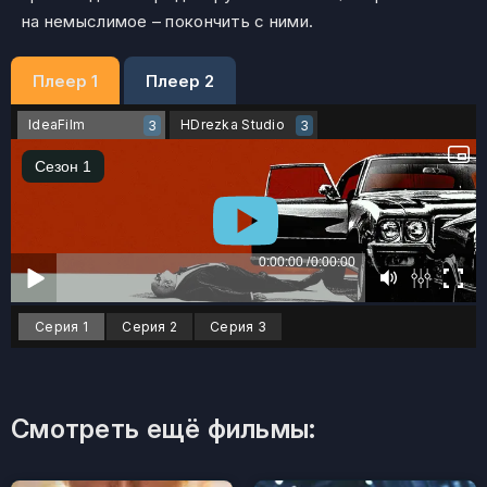
на немыслимое – покончить с ними.
Плеер 1
Плеер 2
IdeaFilm
HDrezka Studio
3
3
Серия 1
Серия 2
Серия 3
Смотреть ещё фильмы: