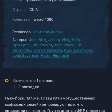
Страна:
США
Качество:
webdl_1080
Режиссер:
Сэм Хобкинсон
Актеры:
John Alite
Johnny Alite
Майкл
Францесе
Jim Kossler
John Joyce
Lin
DeVecchio
Joe Cantamessa
Руди Джулиани
John Savarese
Майкл Чертофф
Количество:
1 сезонов
|
3 эпизодов
Нью-Йорк, 1970-е. Главы пяти могущественных
мафиозных семей контролируют всё, что
происходит в городе. Группа агентов ФБР решается