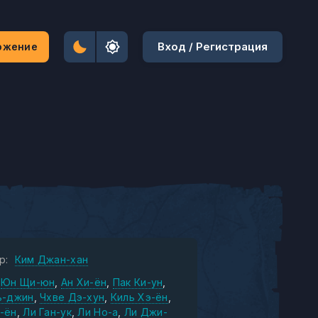
Вход / Регистрация
ожение
р:
Ким Джан-хан
Юн Щи-юн
Ан Хи-ён
Пак Ки-ун
ь-джин
Чхве Дэ-хун
Киль Хэ-ён
-ён
Ли Ган-ук
Ли Но-а
Ли Джи-