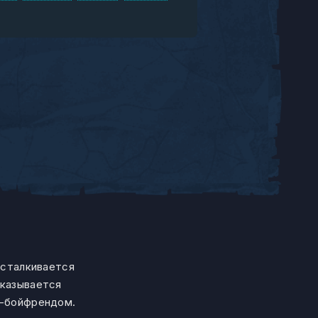
 сталкивается
оказывается
м-бойфрендом.