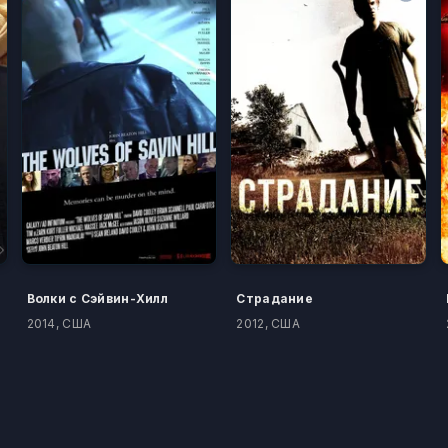
Волки с Сэйвин-Хилл
Страдание
2014, США
2012, США