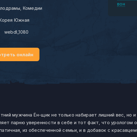
вон
лодрамы
Комедии
Корея Южная
:
webdl_1080
треть онлайн
етний мужчина Ён-щик не только набирает лишний вес, но и
яет парню уверенности в себе и тот факт, что урологом 
патичная, из обеспеченной семьи, и в добавок с красавце