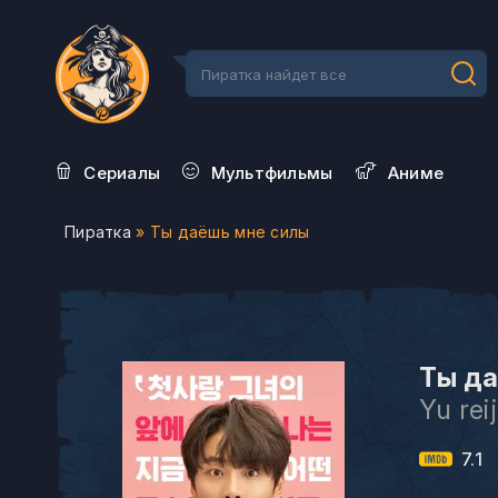
Сериалы
Мультфильмы
Aниме
Пиратка
» Ты даёшь мне силы
Ты да
Yu rei
7.1