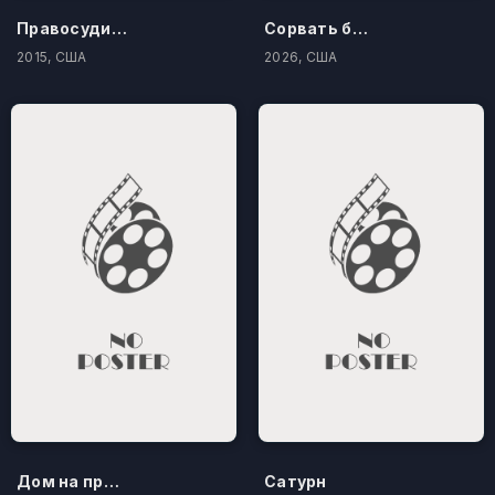
Правосудие по-американски
Сорвать банк 3: Вор-джентльмен
2015, США
2026, США
Дом на проклятом холме
Сатурн