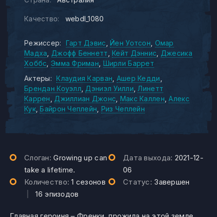
Качество:
webdl_1080
Режиссер:
Гарт Дэвис
Йен Уотсон
Омар
Мадха
Джофф Беннетт
Кейт Дэннис
Джесика
Хоббс
Эмма Фриман
Ширли Баррет
Актеры:
Клаудия Карван
Ашер Кедди
Брендан Коуэлл
Дэниэл Уилли
Линетт
Каррен
Джиллиан Джонс
Макс Каллен
Алекс
Кук
Байрон Чеплейн
Риз Чеплейн
Слоган:
Growing up can
Дата выхода:
2021-12-
take a lifetime.
06
Количество:
1 сезонов
Статус:
Завершен
|
16 эпизодов
Главная героиня – Френки, прожила на этой земле