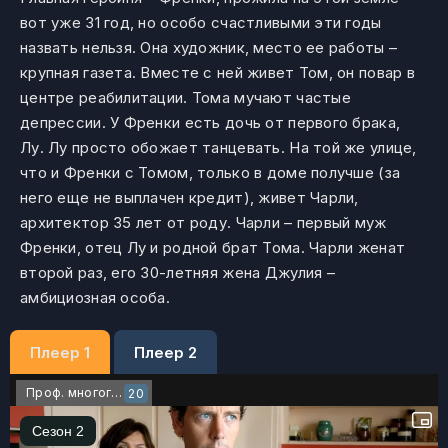
вот уже 31 год, но особо счастливыми эти годы
назвать нельзя. Она художник, место ее работы –
крупная газета. Вместе с ней живет Том, он повар в
центре реабилитации. Тома мучают частые
депрессии. У Френки есть дочь от первого брака,
Лу. Лу просто обожает танцевать. На той же улице,
что и Френки с Томом, только в доме получше (за
него еще не выплачен кредит), живет Чарли,
архитектор 35 лет от роду. Чарли – первый муж
Френки, отец Лу и родной брат Тома. Чарли женат
второй раз, его 30-летняя жена Джулия –
амбициозная особа.
Плеер 1
Плеер 2
Проф. многоголосый
20