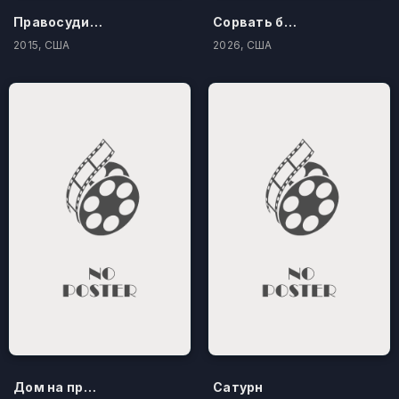
Правосудие по-американски
Сорвать банк 3: Вор-джентльмен
2015, США
2026, США
Дом на проклятом холме
Сатурн