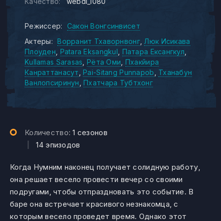
Качество:
webdl_1080
Режиссер:
Сакон Вонгсинвисет
Актеры:
Ворранит Тхаворнвонг
Люк Исикава
Плоуден
Patara Eksangkul
Патара Ексангкул
Kullamas Sarasas
Рёта Оми
Пхакйира
Канраттанасут
Pai-Sitang Punnapob
Тханабун
Ванлопсиринун
Пхатчара Тубтхонг
Количество:
1 сезонов
|
14 эпизодов
Когда Нумним наконец получает солидную работу,
она решает весело провести вечер со своими
подругами, чтобы отпраздновать это событие. В
баре она встречает красивого незнакомца, с
которым весело проведет время. Однако этот