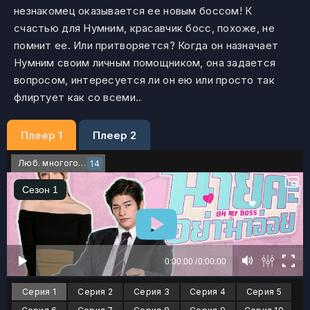
незнакомец оказывается ее новым боссом! К
счастью для Нумним, красавчик босс, похоже, не
помнит ее. Или притворяется? Когда он назначает
Нумним своим личным помощником, она задается
вопросом, интересуется ли он ею или просто так
флиртует как со всеми..
Плеер 1
Плеер 2
Люб. многоголосый
14
Серия 1
Серия 2
Серия 3
Серия 4
Серия 5