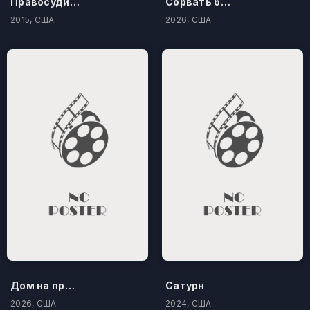
Правосудие по-американски
Сорвать банк 3: Вор-джентльмен
2015, США
2026, США
Дом на проклятом холме
Сатурн
2026, США
2024, США