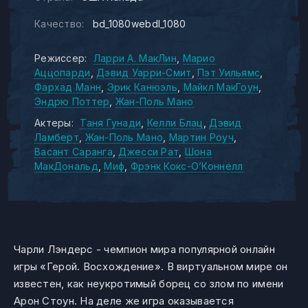
Качество:
bd_1080webdl_1080
Режиссер:
Ларри А. МакЛин
Марио
Аццопарди
Дэвид Уарри-Смит
Пэт Уильямс
Фархад Манн
Эрик Канюэль
Майкл МакГоун
Эндрю Поттер
Жан-Поль Мано
Актеры:
Таня Гунади
Келли Блац
Дэвид
Ламберт
Жан-Поль Мано
Мартин Роуч
Васант Саранга
Джесси Рат
Шона
МакДональд
Миф
Фрэнк Кокс-О’Коннелл
Чарли Лэндерс - чемпион мира популярной онлайн
игры «Герой. Восхождение». В виртуальном мире он
известен, как неукротимый борец со злом по имени
Арон Стоун. На деле же игра оказывается