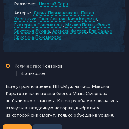
Режиссер:
Николай Борц
Актеры:
Дарья Пармененкова
Павел
Харланчук
Олег Савцов
Кира Кауфман
Екатерина Соломатина
Михаил Полицеймако
Виктория Лукина
Алексей Фатеев
Ёла Санько
Кристина Пономарева
Количество:
1 сезонов
|
4 эпизодов
Ещё утром владелец ИП «Муж на час» Максим
Каратов и начинающий блогер Маша Смирнова
не были даже знакомы. К вечеру оба уже оказались
втянуты в загадочную историю, выбраться
из которой они смогут, только объединив усилия.