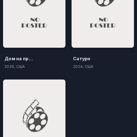
Дом на проклятом холме
Сатурн
2026, США
2024, США