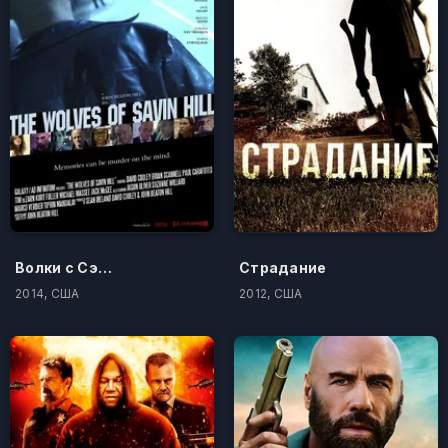
Волки с Сэйвин-Хилл
Страдание
2014, США
2012, США