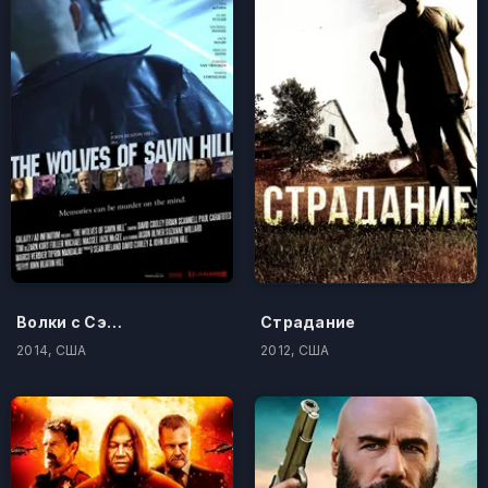
Волки с Сэйвин-Хилл
Страдание
2014, США
2012, США