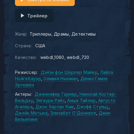
Трейлер
Жанр:
Триллеры
Драмы
Детективы
Страна:
США
Качество:
webdl_1080
webdl_720
Режиссер:
Дэйзи фон Шерлер Майер
Лайла
Нойгебауэр
Оливия Ньюман
Дениз Гамзе
Эргювен
Актеры:
Дженнифер Гарнер
Николай Костер-
Вальдау
Энгаури Райс
Аиша Тайлер
Августо
Агилера
Джон Харлан Ким
Джофф Стульц
Джейк Мэтьюз
Элизабет О’Доннелл
Джин
Вильепике