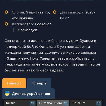
Слоган:
Защитить то,
Дата выхода:
2023-
что любишь.
04-14
Количество:
1 сезонов
|
7 эпизодов
Ханна живёт в идеальном браке с мужем Оуэном и
падчерицей Бейли. Однажды Оуэн пропадает, а
женщина получает загадочную записку со словами
«Защити её». Пока Ханна пытается разобраться с
тем, куда пропал её муж, все вокруг твердят, что он
был не тем, за кого себя выдавал.
Плеер 1
Плеер 2
Дивись українською
RuDub
HDrezka Studio
ColdFilm
15
15
15