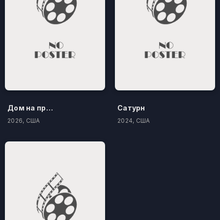
Дом на проклятом холме
Сатурн
2026, США
2024, США