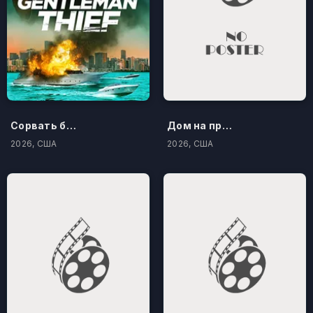
Сорвать банк 3: Вор-джентльмен
Дом на проклятом холме
2026, США
2026, США