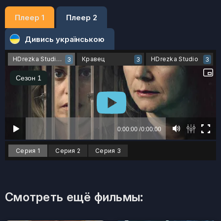
Плеер 1
Плеер 2
Дивись українською
HDrezka Studio 18+
Кравец
HDrezka Studio
3
3
3
Серия 1
Серия 2
Серия 3
Смотреть ещё фильмы: