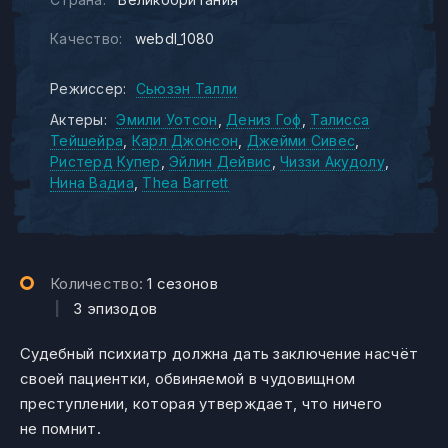
Качество:
webdl_1080
Режиссер:
Сьюзэн Талли
Актеры:
Эмили Уотсон
Дениз Гоф
Талисса
Тейшейра
Карл Джонсон
Джейми Сивес
Ристерд Купер
Эйлин Дейвис
Чиззи Акудолу
Нина Вадиа
Thea Barrett
Количество:
1 сезонов
|
3 эпизодов
Судебный психиатр должна дать заключение насчёт
своей пациентки, обвиняемой в чудовищном
преступлении, которая утверждает, что ничего
не помнит.