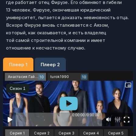
где работает отец Фирузе. Его обвиняют в гибели
13 человек. Фирузе, окончившая юридический
университет, пытается доказать невиновность отца.
Вскоре Фирузе вновь сталкивается с Аязом,
который, как оказывается, и есть владелец
той самой строительной компании и имеет
отношение к несчастному случаю.
Плеер 1
Плеер 2
Анастасия Гайдаржи + Андрей Юрченко
turok1990
10
10
Серия 1
Серия 2
Серия 3
Серия 4
Серия 5