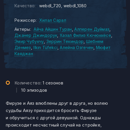
Качество:
webdl_720
webdl_1080
Режиссер:
Хилал Сарал
Актеры:
Айча Айшин Туран
Алперен Дуймаз
Джанер Джиндорук
Хазал Филиз Кючюккёсе
Эмир Чубукчу
Зеррин Текиндор
Шебнем
Дёнмез
Ilkin Tüfekci
Алейна Озгечен
Мюфит
Каяджан
Количество:
1 сезонов
|
10 эпизодов
Фирузе и Аяз влюблены друг в друга, но волею
судьбы Аязу приходится бросить Фирузе
и обручиться с другой девушкой. Однажды
происходит несчастный случай на стройке,