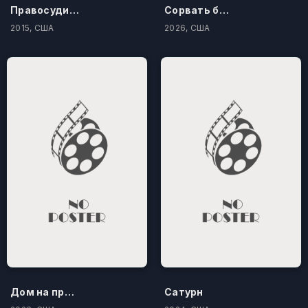
Правосудие по-американски
Сорвать банк 3: Вор-джентльмен
2015, США
2026, США
Дом на проклятом холме
Сатурн