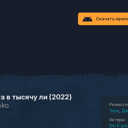
Скачать прил
а в тысячу ли (2022)
nko
Режиссе
Чэнь
Дж
Актеры:
Юн Ё-дж