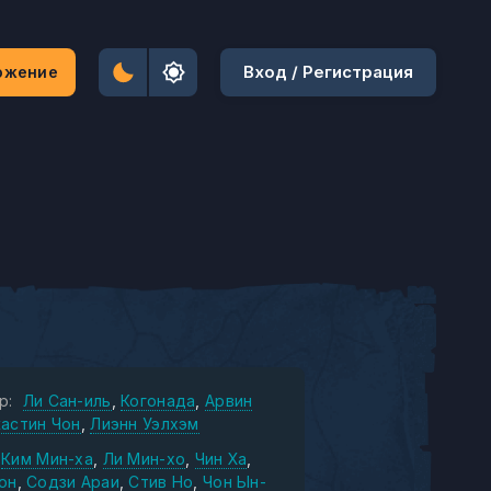
Вход / Регистрация
ожение
р:
Ли Сан-иль
Когонада
Арвин
астин Чон
Лиэнн Уэлхэм
Ким Мин-ха
Ли Мин-хо
Чин Ха
он
Содзи Араи
Стив Но
Чон Ын-