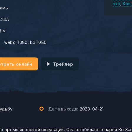
чхэ
Хан
амы
США
3 м
:
webdl_1080
bd_1080
треть онлайн
Трейлер
удьбу.
Дата выхода:
2023-04-21
 время японской оккупации. Она влюбилась в парня Ко Хан