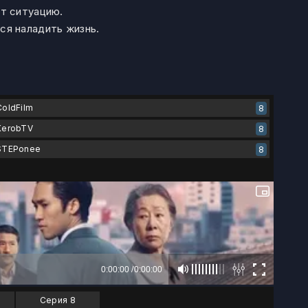
ет ситуацию.
ся наладить жизнь.
ColdFilm
LE-Pro
8
KerobTV
8
STEPonee
8
Серия 8