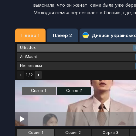
выяснила, что он женат, сама была уже бе
Молодая семья переезжает в Японию, где, 
Плеер 1
Плеер 2
Дивись українськ
Ultradox
AniMaunt
Невафильм
‹
›
1 / 2
Серия 1
Серия 2
Серия 3