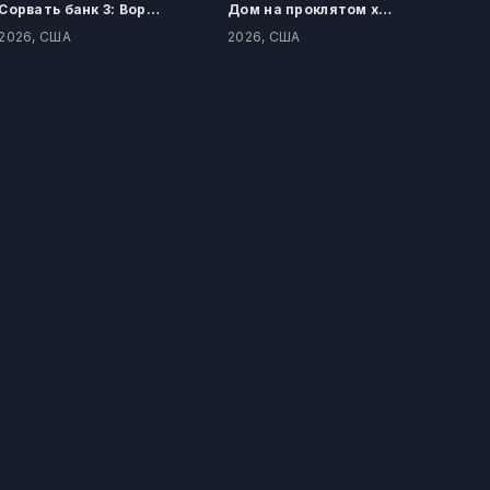
Сорвать банк 3: Вор-джентльмен
Дом на проклятом холме
2026, США
2026, США