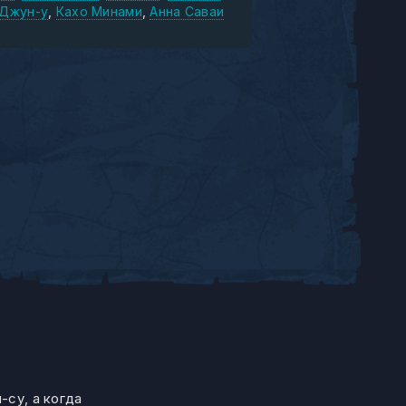
 Джун-у
Кахо Минами
Анна Саваи
-су, а когда