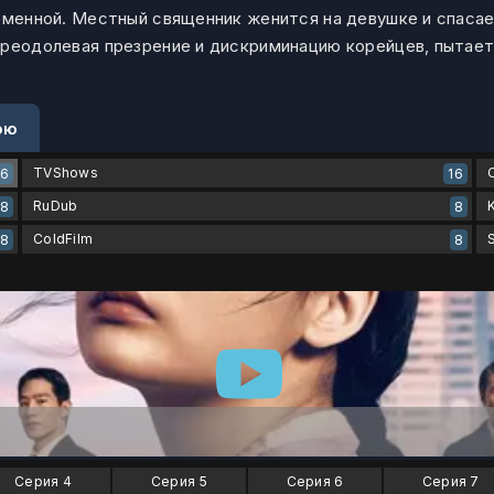
ременной. Местный священник женится на девушке и спаса
преодолевая презрение и дискриминацию корейцев, пытает
ою
TVShows
16
16
RuDub
8
8
ColdFilm
8
8
Серия 4
Серия 5
Серия 6
Серия 7