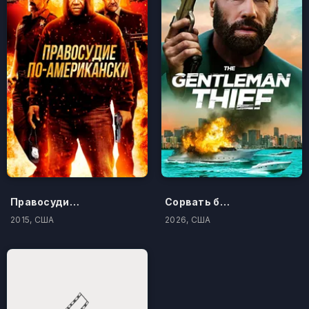
Правосудие по-американски
Сорвать банк 3: Вор-джентльмен
2015, США
2026, США