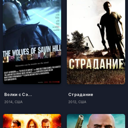
Волки с Сэйвин-Хилл
Страдание
2014, США
2012, США