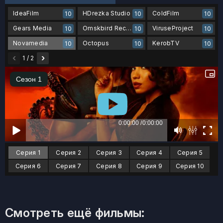
IdeaFilm
HDrezka Studio
ColdFilm
10
10
10
Gears Media
Omskbird Records
ViruseProject
10
10
10
Novamedia
Octopus
KerobTV
10
10
10
‹
›
1 / 2
Серия 1
Серия 2
Серия 3
Серия 4
Серия 5
Серия 6
Серия 7
Серия 8
Серия 9
Серия 10
Смотреть ещё фильмы: