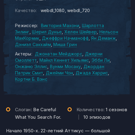
Качество:
webdl_1080
webdl_720
Режиссер:
Виктория Махони
Шарлотта
Зилинг
Шерил Дунье
Хелен Шейвер
Нельсон
МакКормик
Джеффри Начманофф
Ян Деманж
Дэниэл Сакхайм
Миша Грин
Актеры:
Джонатан Мейджорс
Джерни
Смоллетт
Майкл Кеннет Уильямс
Эбби Ли
Онжаню Эллис
Вунми Мосаку
Джордан
Патрик Смит
Джейми Чон
Джада Харрис
Кортни Б. Вэнс
Слоган:
Be Careful
Количество:
1 сезонов
What You Search For.
|
10 эпизодов
Начало 1950-х. 22-летний Аттикус — большой