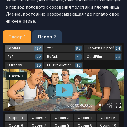
в период полового созревания толстяк и племянница
Луанна, постоянно разбрасывающая где попало свое
нижнее белье.
Плеер 1
Плеер 2
Гоблин
2x2
Набиев Сергей
127
83
24
2x2
RuDub
ColdFilm
22
20
20
Ultradox
LE-Production
20
10
Серия 1
Серия 2
Серия 3
Серия 4
Серия 5
Серия 6
Серия 7
Серия 8
Серия 9
Серия 10