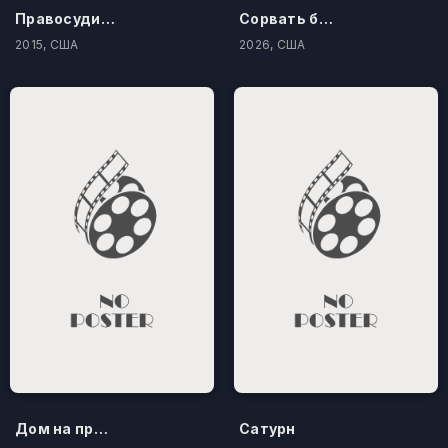
Правосудие по-американски
Сорвать банк 3: Вор-джентльмен
2015, США
2026, США
Дом на проклятом холме
Сатурн