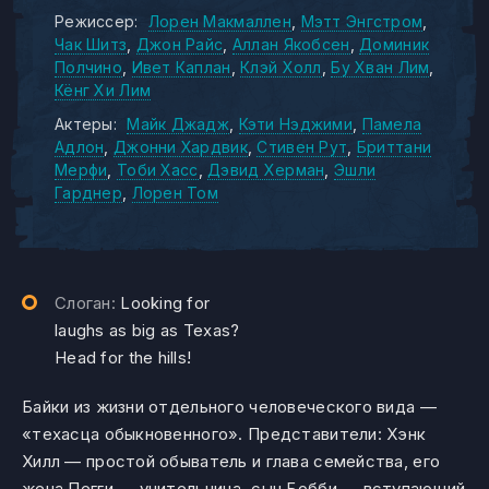
Режиссер:
Лорен Макмаллен
Мэтт Энгстром
Чак Шитз
Джон Райс
Аллан Якобсен
Доминик
Полчино
Ивет Каплан
Клэй Холл
Бу Хван Лим
Кёнг Хи Лим
Актеры:
Майк Джадж
Кэти Нэджими
Памела
Адлон
Джонни Хардвик
Стивен Рут
Бриттани
Мерфи
Тоби Хасс
Дэвид Херман
Эшли
Гарднер
Лорен Том
Слоган:
Looking for
laughs as big as Texas?
Head for the hills!
Байки из жизни отдельного человеческого вида —
«техасца обыкновенного». Представители: Хэнк
Хилл — простой обыватель и глава семейства, его
жена Пегги — учительница, сын Бобби — вступающий