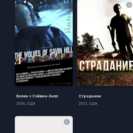
Волки с Сэйвин-Хилл
Страдание
2014, США
2012, США