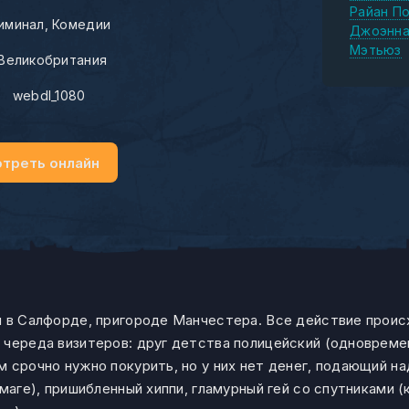
Райан П
иминал
Комедии
Джоэнна
Мэтьюз
Великобритания
:
webdl_1080
треть онлайн
и в Салфорде, пригороде Манчестера. Все действие проис
 череда визитеров: друг детства полицейский (одновреме
м срочно нужно покурить, но у них нет денег, подающий н
маге), пришибленный хиппи, гламурный гей со спутниками (