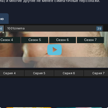
ла) и многие другие не менее симпатичные персонажи.
ою
1001cinema
54
39
Серия 4
Серия 5
Серия 6
Серия 7