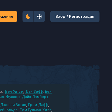
Вход / Регистрация
ожение
р:
Бен Уитли
Дэн Зефф
Бен
Бен Фуллер
Дэйв Ламберт
Джонни Вегас
Грэм Дафф
Рейнольдс
Том Гудман-Хилл