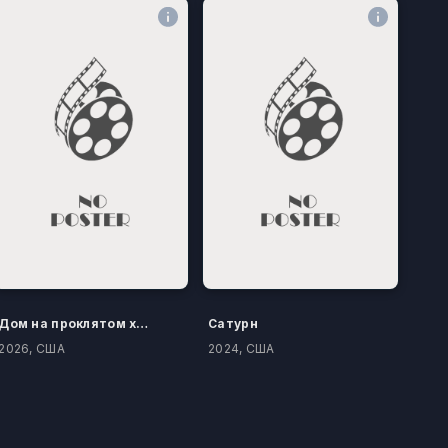
Дом на проклятом холме
Сатурн
2026, США
2024, США