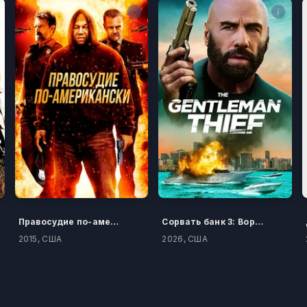
Правосудие по-американски
Сорвать банк 3: Вор-джентльмен
2015, США
2026, США