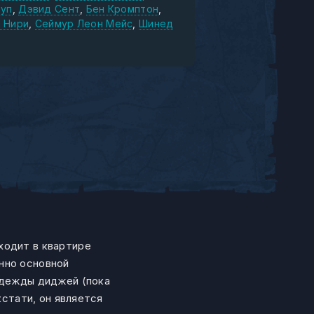
оуп
Дэвид Сент
Бен Кромптон
 Нири
Сеймур Леон Мейс
Шинед
ходит в квартире
нно основной
адежды диджей (пока
кстати, он является