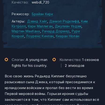
Качество:
webdl_720
Режиссер:
Брайан Кирк
Актеры:
Дэвид Хэйг
Дэниэл Рэдклифф
Ким
Кэтролл
Кэри Маллиган
Джулиан Уэдэм
Мартин МакКанн
Ричард Дормер
Рури
Конрой
Лоуренс Кинлан
Киаран Нолан
Слоган:
A young man
Количество:
1 сезонов
fights for his country.
|
2 эпизодов
Всю свою жизнь Редьярд Киплинг безуспешно
разыскивал сына Джека, который присоединился к
ирландским войскам и пропал без вести во время
Первой мировой войны. Горькая ирония судьбы
заключается в том, что Киплинг сам использовал всё