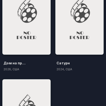
Дом на проклятом холме
Сатурн
2026, США
2024, США