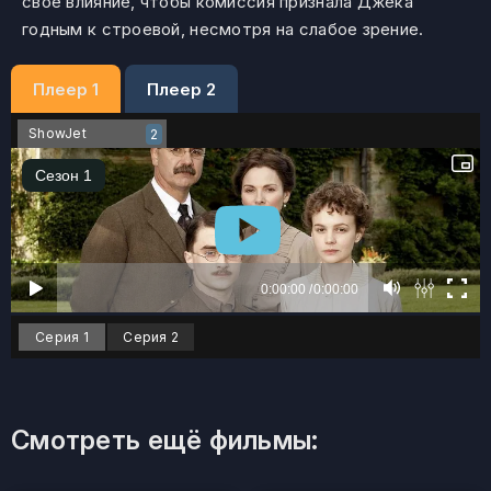
своё влияние, чтобы комиссия признала Джека
годным к строевой, несмотря на слабое зрение.
Плеер 1
Плеер 2
ShowJet
2
Серия 1
Серия 2
Смотреть ещё фильмы: