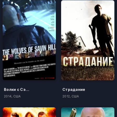
Волки с Сэйвин-Хилл
Страдание
2014, США
2012, США