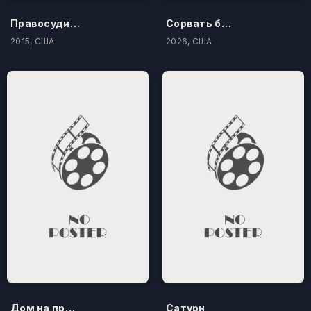
Правосудие по-американски
Сорвать банк 3: Вор-джентльмен
2015, США
2026, США
Дом на проклятом холме
Сатурн