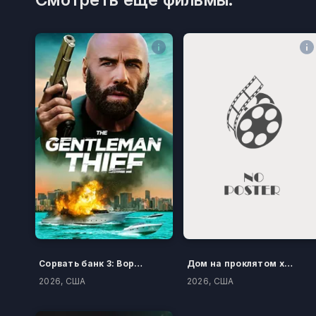
Сорвать банк 3: Вор-джентльмен
Дом на проклятом холме
2026, США
2026, США