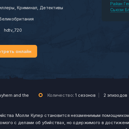
Райан Г
иллеры
Криминал
Детективы
Сьюзи Б
Великобритания
:
hdtv_720
треть онлайн
mayhem and the
Количество:
1 сезонов
|
2 эпизодов
ийства Молли Купер становится незаменимым помощником
комого с делами об убийствах, но одержимого в достижен