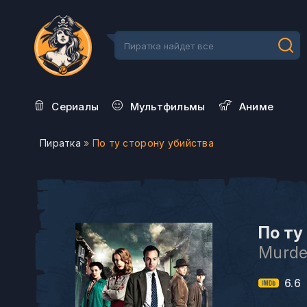
Сериалы
Мультфильмы
Aниме
Пиратка
» По ту сторону убийства
По ту
Murde
6.6