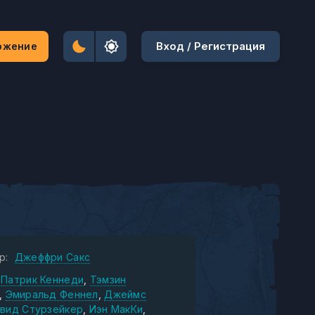
Вход / Регистрация
ожение
р:
Джеффри Сакс
Патрик Кеннеди
Тэмзин
Эмиральд Феннел
Джеймс
вид Стурзейкер
Иэн МакКи