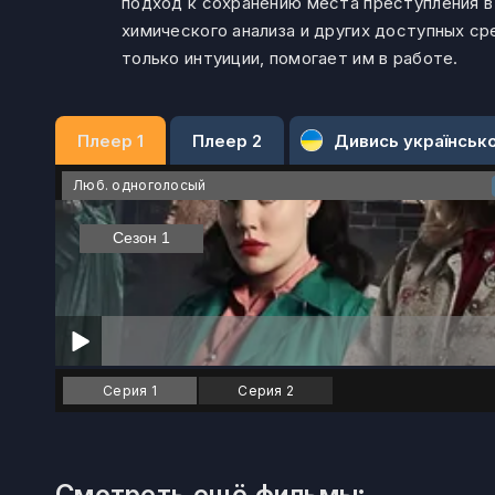
подход к сохранению места преступления в
химического анализа и других доступных ср
только интуиции, помогает им в работе.
Плеер 1
Плеер 2
Дивись українськ
Люб. одноголосый
Серия 1
Серия 2
Смотреть ещё фильмы: