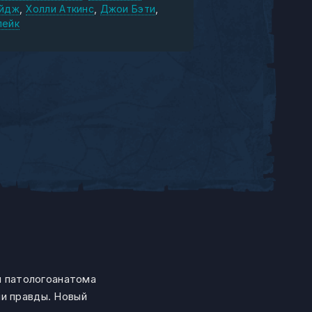
ейдж
Холли Аткинс
Джои Бэти
лейк
 патологоанатома
ии правды. Новый