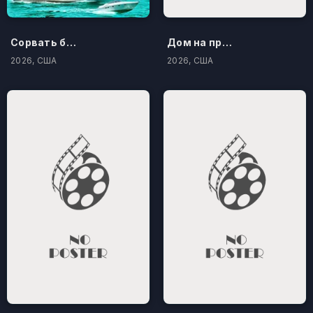
Сорвать банк 3: Вор-джентльмен
Дом на проклятом холме
2026, США
2026, США