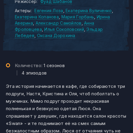
Режиссер:
Фуад Шабанов
Актеры:
Евгения Лоза
Екатерина Вуличенко
Екатерина Копанова
Мария Горбань
Ирина
Аверина
Александр Самойлов
Анна
Фроловцева
Илья Соколовский
Эльдар
Лебедев
Оксана Дорохина
Количество:
1 сезонов
|
4 эпизодов
Эта история начинается в кафе, где собираются три
подруги, Настя, Кристина и Оля, чтоб поболтать о
мужчинах. Мимо подруг проходит некрасивая
полненькая и безвкусно одетая Люся. Она
спрашивает у девушек, где находится салон красоты
«Swan» - и те поднимают её на смех самым
безжалостным образом. Люся от отчаяния чуть не