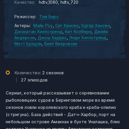
Качество:
hdtv_1080
hdtv_720
Режиссер:
Том Бирс
Актеры:
Майк Роу
Сиг Хансен
Эдгар Хансен
Джонатан Хиллстренд
Кит Колберн
Джейк
Андерсон
Джош Харрис
Энди Хиллстренд
Мэтт Брэдли
Билл Вихровски
Количество:
2 сезонов
|
27 эпизодов
Сериал, который рассказывает о соревновании
рыболовецких судов в Беринговом море во время
сезонов ловли королевского краба и краба-опилио
(стригуна). База действий - Датч-Харбор, порт на
небольшом острове Амакнак в бухте Уналашка, близ
острова Уналашка из группы Алеутских островов.