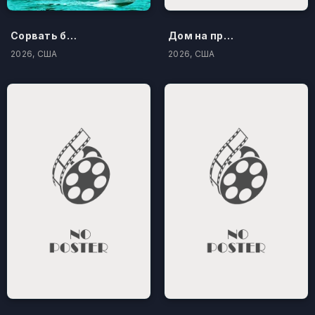
Сорвать банк 3: Вор-джентльмен
Дом на проклятом холме
2026, США
2026, США