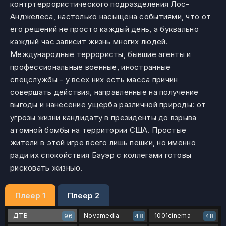
контртеррористического подразделения Лос-
Анджелеса, настолько насыщена событиями, что от
его решений не просто каждый день, а буквально
каждый час зависит жизнь многих людей.
Международные террористы, бывшие агенты и
профессиональные военные, иностранные
спецслужбы - у всех них есть масса причин
совершать действия, направленные на получение
выгоды и нанесение ущерба различной природы: от
угрозы жизни кандидату в президенты до взрыва
атомной бомбы на территории США. Простые
жители в этой игре всего лишь пешки, но именно
ради их спокойствия Бауэр с коллегами готовы
рисковать жизнью.
Плеер 1
Плеер 2
ДТВ
Novamedia
1001cinema
96
48
48