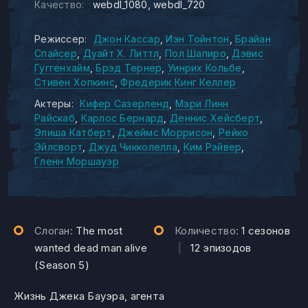
Качество:
webdl_1080
webdl_720
Режиссер:
Джон Кассар
Иэн Тойнтон
Брайан
Спайсер
Дуайт Х. Литтл
Пол Шапиро
Дэвис
Гуггенхайм
Брэд Тернер
Уинрих Кольбе
Стивен Хопкинс
Фредерик Кинг Келлер
Актеры:
Кифер Сазерленд
Мэри Линн
Райскаб
Карлос Бернард
Деннис Хейсберт
Элиша Катберт
Джеймс Моррисон
Рейко
Эйлсворт
Джуд Чикколелла
Ким Рэйвер
Гленн Моршауэр
Слоган:
The most
Количество:
1 сезонов
wanted dead man alive
|
12 эпизодов
(Season 5)
Жизнь Джека Бауэра, агента