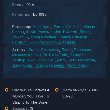
Время:
93 м
Качество:
bd_1080
Режиссер:
Кейт Вудс
Томас Дж. Райт
Жанно
Шварц
Крэйг Росс мл.
Иэн Тойнтон
Дэвид
Духовны
Джефф Вулнаф
Брайан Спайсер
Рэндолл Зиск
Реджинальд Хадлин
Актеры:
Эмили Дешанель
Дэвид Бореанас
Микаэла Конлин
Ти-Джей Тайн
Тамара
Тейлор
Джон Фрэнсис Дейли
Эрик Миллеган
Джон Бойд
Патриша Белчер
Майкл Терри
Слоган:
To Unravel A
Дата выхода:
2008-
Murder, You Have To
03-20
Strip It To The Bone
Возраст:
18