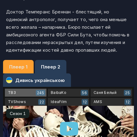
Доктор Темперанс Бреннан - блестящий, но
одинокий антрополог, получает то, чего она меньше
всего желала – напарника. Бюро посылает ей
амбициозного агента ФБР Сили Бута, чтобы помочь в
расследовании нераскрытых дел, путем изучения и
идентификации костей давно пропавших людей.
Плеер 1
Плеер 2
Дивись українською
ТВ3
BaibaKo
Саня Белый
245
56
25
TVShows
IdeaFilm
AMS
22
12
12