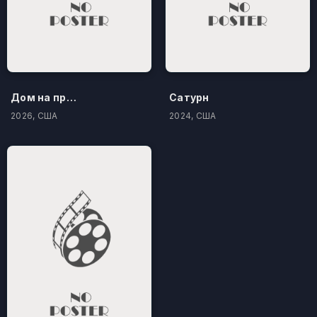
Дом на проклятом холме
Сатурн
2026, США
2024, США