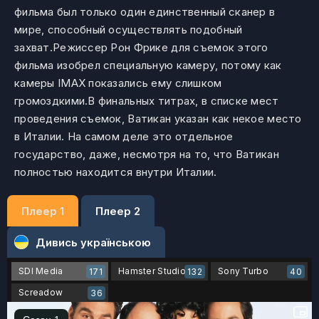
фильма был только один единственный сканер в
мире, способный осуществлять подобный
захват.Режиссер Рон Фрике для съемок этого
фильма изобрел специальную камеру, потому как
камеры IMAX показались ему слишком
громоздкими.В финальных титрах, в списке мест
проведения съемок, Ватикан указан как некое место
в Италии. На самом деле это отдельное
государство, даже, несмотря на то, что Ватикан
полностью находится внутри Италии.
Плеер 1
Плеер 2
Дивись українською
SDI Media
Hamster Studio
Sony Turbo
171
132
40
Screadow
36