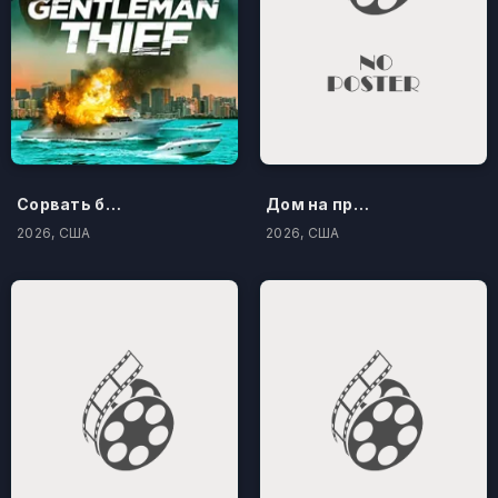
Сорвать банк 3: Вор-джентльмен
Дом на проклятом холме
2026, США
2026, США