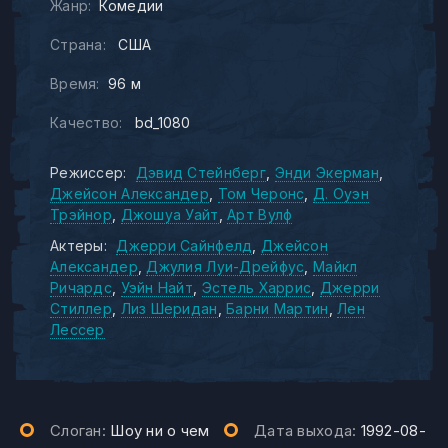
Жанр:
Комедии
Страна:
США
Время:
96 м
Качество:
bd_1080
Режиссер:
Дэвид Стейнберг
Энди Экерман
Джейсон Александер
Том Черонс
Д. Оуэн
Трэйнор
Джошуа Уайт
Арт Вулф
Актеры:
Джерри Сайнфелд
Джейсон
Александер
Джулия Луи-Дрейфус
Майкл
Ричардс
Уэйн Найт
Эстель Харрис
Джерри
Стиллер
Лиз Шеридан
Барни Мартин
Лен
Лессер
Слоган:
Шоу ни о чем
Дата выхода:
1992-08-