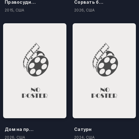
Правосудие по-американски
Сорвать банк 3: Вор-джентльмен
2015, США
2026, США
Дом на проклятом холме
Сатурн
2026, США
2024, США