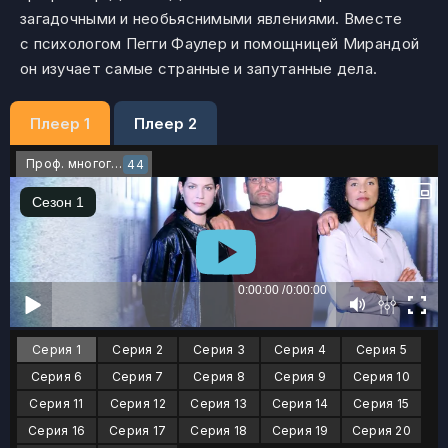
загадочными и необьяснимыми явлениями. Вместе
с психологом Пегги Фаулер и помощницей Мирандой
он изучает самые странные и запутанные дела.
Плеер 1
Плеер 2
Проф. многоголосый
44
Серия 1
Серия 2
Серия 3
Серия 4
Серия 5
Серия 6
Серия 7
Серия 8
Серия 9
Серия 10
Серия 11
Серия 12
Серия 13
Серия 14
Серия 15
Серия 16
Серия 17
Серия 18
Серия 19
Серия 20