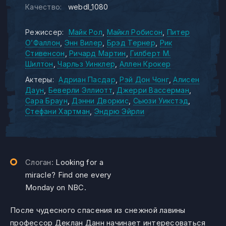
Качество:
webdl_1080
Режиссер:
Майк Рол
Майкл Робисон
Питер
О’Фаллон
Энн Вилер
Брэд Тернер
Рик
Стивенсон
Ричард Мартин
Гилберт М.
Шилтон
Чарльз Уинклер
Аллен Крокер
Актеры:
Адриан Пасдар
Рэй Дон Чонг
Алисен
Даун
Беверли Эллиотт
Джерри Вассерман
Сара Браун
Дэнни Дворкис
Сьюзи Уикстэд
Стефани Хартман
Эндрю Эйрли
Слоган:
Looking for a
miracle? Find one every
Monday on NBC.
После чудесного спасения из снежной лавины
профессор Деклан Данн начинает интересоваться