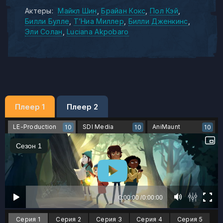
Актеры:
Майкл Шин
Брайан Кокс
Пол Кэй
Билли Булле
Т’Ниа Миллер
Билли Дженкинс
Эли Солан
Luciana Akpobaro
Плеер 1
Плеер 2
LE-Production
SDI Media
AniMaunt
10
10
10
Серия 1
Серия 2
Серия 3
Серия 4
Серия 5