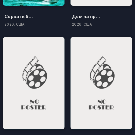
Сорвать банк 3: Вор-джентльмен
Дом на проклятом холме
2026, США
2026, США