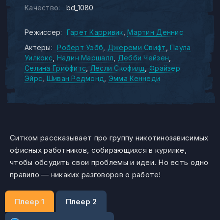
Качество:
bd_1080
Режиссер:
Гарет Карривик
Мартин Деннис
Актеры:
Роберт Уэбб
Джереми Свифт
Паула
Уилкокс
Надин Маршалл
Дебби Чейзен
Селина Гриффитс
Лесли Скофилд
Фрайзер
Эйрс
Шиван Редмонд
Эмма Кеннеди
Ситком рассказывает про группу никотинозависимых
офисных работников, собирающихся в курилке,
чтобы обсудить свои проблемы и идеи. Но есть одно
правило — никаких разговоров о работе!
Плеер 1
Плеер 2