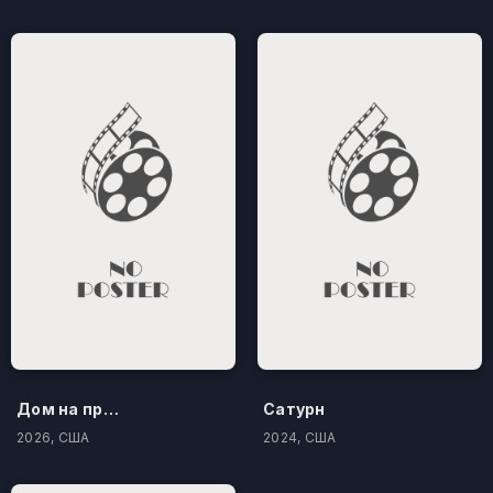
Дом на проклятом холме
Сатурн
2026, США
2024, США