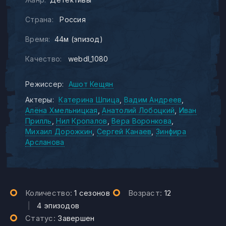
Страна:
Россия
Время:
44м (эпизод)
Качество:
webdl_1080
Режиссер:
Ашот Кещян
Актеры:
Катерина Шпица
Вадим Андреев
Алёна Хмельницкая
Анатолий Лобоцкий
Иван
Прилль
Нил Кропалов
Вера Воронкова
Михаил Дорожкин
Сергей Канаев
Зинфира
Арсланова
Количество:
1 сезонов
Возраст:
12
|
4 эпизодов
Статус:
Завершен