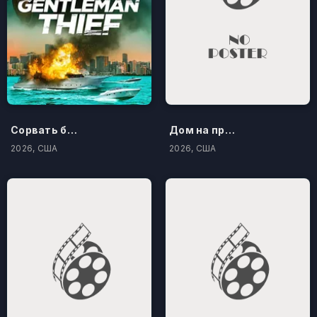
Сорвать банк 3: Вор-джентльмен
Дом на проклятом холме
2026, США
2026, США