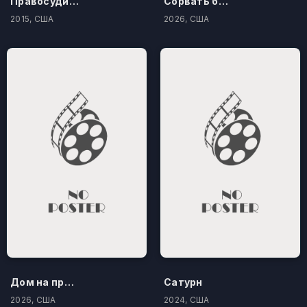
Правосудие по-американски
Сорвать банк 3: Вор-джентльмен
2015, США
2026, США
Дом на проклятом холме
Сатурн
2026, США
2024, США