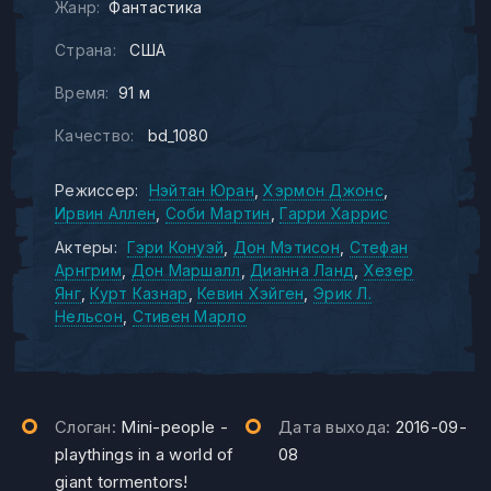
Жанр:
Фантастика
Страна:
США
Время:
91 м
Качество:
bd_1080
Режиссер:
Нэйтан Юран
Хэрмон Джонс
Ирвин Аллен
Соби Мартин
Гарри Харрис
Актеры:
Гэри Конуэй
Дон Мэтисон
Стефан
Арнгрим
Дон Маршалл
Дианна Ланд
Хезер
Янг
Курт Казнар
Кевин Хэйген
Эрик Л.
Нельсон
Стивен Марло
Слоган:
Mini-people -
Дата выхода:
2016-09-
playthings in a world of
08
giant tormentors!