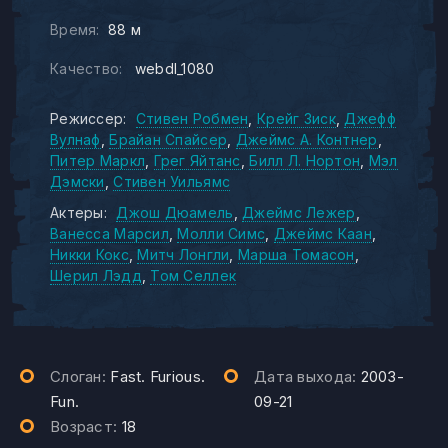
Время:
88 м
Качество:
webdl_1080
Режиссер:
Стивен Робмен
Крейг Зиск
Джефф
Вулнаф
Брайан Спайсер
Джеймс А. Контнер
Питер Маркл
Грег Яйтанс
Билл Л. Нортон
Мэл
Дэмски
Стивен Уильямс
Актеры:
Джош Дюамель
Джеймс Лежер
Ванесса Марсил
Молли Симс
Джеймс Каан
Никки Кокс
Митч Лонгли
Марша Томасон
Шерил Лэдд
Том Селлек
Слоган:
Fast. Furious.
Дата выхода:
2003-
Fun.
09-21
Возраст:
18