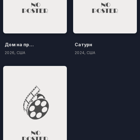
Дом на проклятом холме
Сатурн
2026, США
2024, США