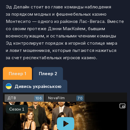
Эд Делайн стоит во главе команды наблюдения
за порядком модных и фешенебельных казино
Монтесито — одного из районов Лас-Вегаса. Вместе
со своим протеже Дэнни МакКойем, бывшим
военнослужащим, и остальными членами команды
Эд контролирует порядок в игорной столице мира
и ловит мошенников, которые пытаются нажиться
за счет респектабельных игроков казино.
Плеер 1
Плеер 2
Дивись українською
ДТВ
NovaFilm
106
70