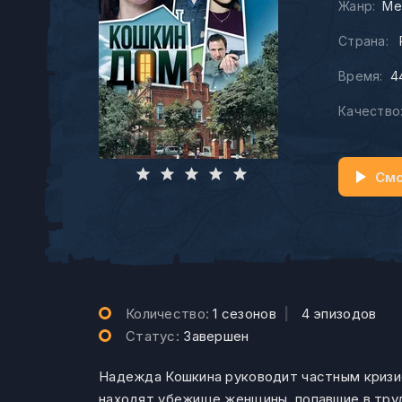
Жанр:
Ме
Страна:
Время:
4
Качество
Смо
Количество:
1 сезонов
|
4 эпизодов
Статус:
Завершен
Надежда Кошкина руководит частным кризи
находят убежище женщины, попавшие в тру