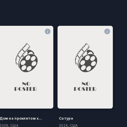
Дом на проклятом холме
Сатурн
2026, США
2024, США