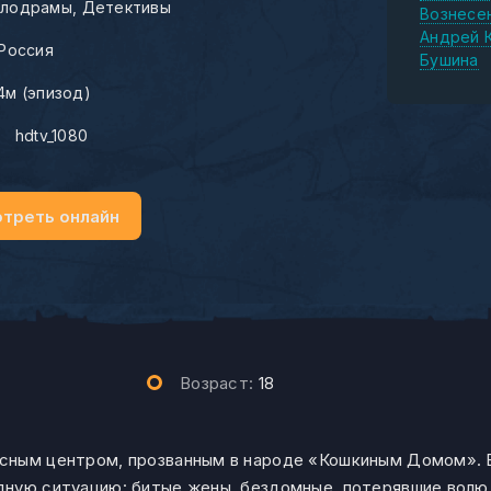
лодрамы
Детективы
Вознесе
Андрей 
Россия
Бушина
4м (эпизод)
:
hdtv_1080
треть онлайн
Возраст:
18
сным центром, прозванным в народе «Кошкиным Домом». В
дную ситуацию: битые жены, бездомные, потерявшие волю