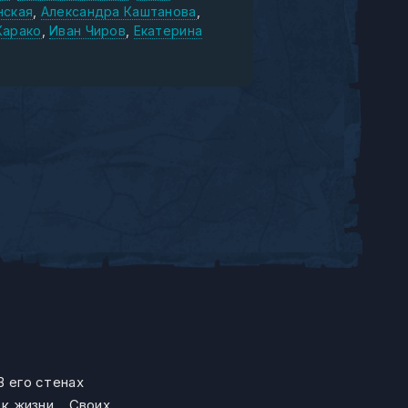
нская
Александра Каштанова
Карако
Иван Чиров
Екатерина
 его стенах
 к жизни… Своих