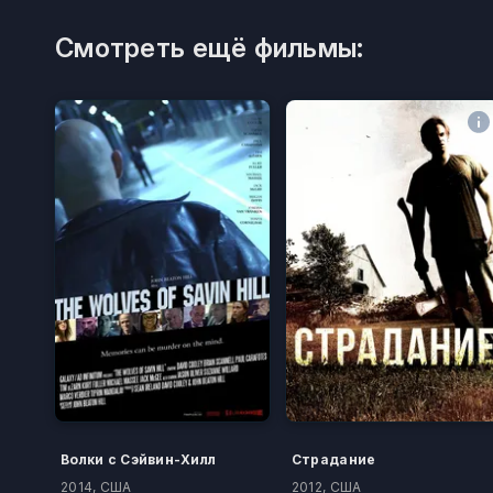
Смотреть ещё фильмы:
Волки с Сэйвин-Хилл
Страдание
2014, США
2012, США