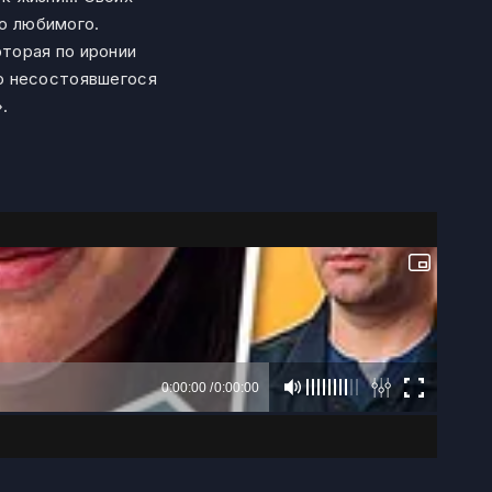
го любимого.
торая по иронии
о несостоявшегося
.