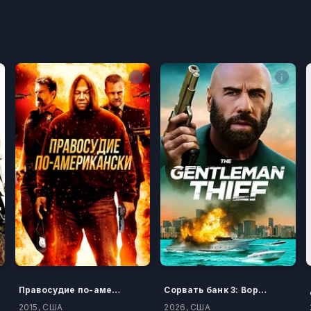
Правосудие по-американски
Сорвать банк 3: Вор-джентльмен
2015, США
2026, США