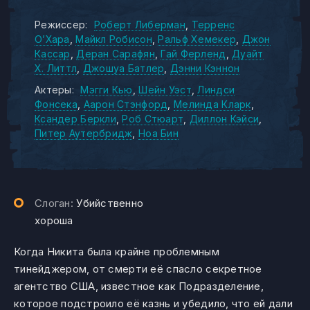
Режиссер:
Роберт Либерман
Терренс
О’Хара
Майкл Робисон
Ральф Хемекер
Джон
Кассар
Деран Сарафян
Гай Ферленд
Дуайт
Х. Литтл
Джошуа Батлер
Дэнни Кэннон
Актеры:
Мэгги Кью
Шейн Уэст
Линдси
Фонсека
Аарон Стэнфорд
Мелинда Кларк
Ксандер Беркли
Роб Стюарт
Диллон Кэйси
Питер Аутербридж
Ноа Бин
Слоган:
Убийственно
хороша
Когда Никита была крайне проблемным
тинейджером, от смерти её спасло секретное
агентство США, известное как Подразделение,
которое подстроило её казнь и убедило, что ей дали