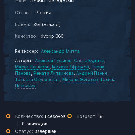
Жанр:
Драмы
Мелодрамы
Страна:
Россия
Время:
52м (эпизод)
Качество:
dvdrip_360
Режиссер:
Александр Митта
Актеры:
Алексей Гуськов
Ольга Будина
Марат Башаров
Михаил Ефремов
Елена
Панова
Рената Литвинова
Андрей Панин
Татьяна Окуневская
Михаил Жигалов
Галина
Польских
Количество:
1 сезонов
Возраст:
18
|
8 эпизодов
Статус:
Завершен