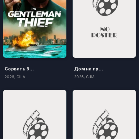
Сорвать банк 3: Вор-джентльмен
Дом на проклятом холме
2026, США
2026, США