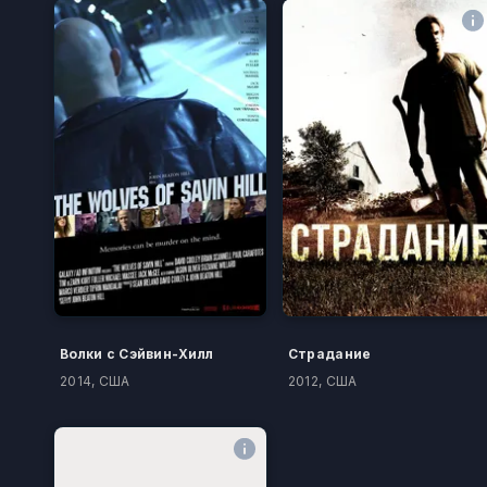
Волки с Сэйвин-Хилл
Страдание
2014, США
2012, США