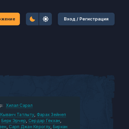
Вход / Регистрация
ожение
р:
Хилал Сарал
Кыванч Татлыту
Фарах Зейнеп
Берк Эрчер
Сердар Гёкхан
вен
Сарп Джан Кёроглу
Биркан