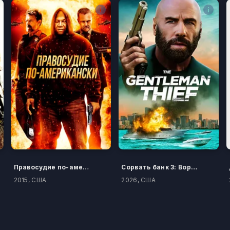
Правосудие по-американски
Сорвать банк 3: Вор-джентльмен
2015, США
2026, США