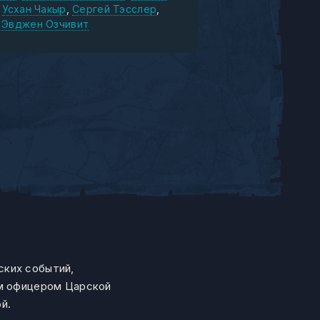
Усхан Чакыр
Сергей Тэсслер
 Эвджен Озчивит
ских событий,
им офицером Царской
й.