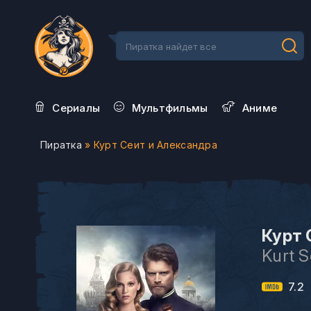
Сериалы
Мультфильмы
Aниме
Пиратка
» Курт Сеит и Александра
Курт 
Kurt S
7.2