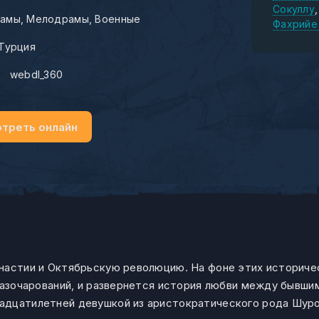
Сокуллу
амы
Мелодрамы
Военные
Фахрийе
Турция
:
webdl_360
треть онлайн
настии и Октябрьскую революцию. На фоне этих историче
 разочарований, и развернется история любви между бывш
адцатилетней девушкой из аристократического рода Шуро