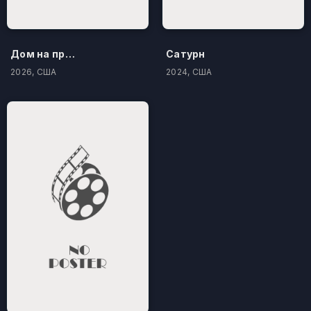
Дом на проклятом холме
Сатурн
2026, США
2024, США