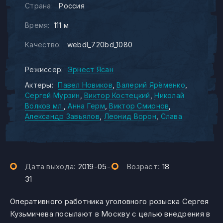
Страна:
Россия
Время:
111 м
Качество:
webdl_720bd_1080
Режиссер:
Эрнест Ясан
Актеры:
Павел Новиков
Валерий Ярёменко
Сергей Мурзин
Виктор Костецкий
Николай
Волков мл.
Анна Герм
Виктор Смирнов
Александр Завьялов
Леонид Ворон
Слава
Дата выхода:
2019-05-
Возраст:
18
31
Оперативного работника уголовного розыска Сергея
Кузьмичева посылают в Москву с целью внедрения в