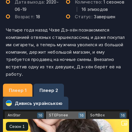
Дата выхода:
2020-
Количество:
1 сезонов
06-19
|
16 эпизодов
Возраст:
18
Статус:
Завершен
Четыре года назад Чхве Дэ-хён познакомился
компанией отвязных старшеклассниц и даже покупал
им сигареты, а теперь мужчина уволился из большой
компании, держит небольшой магазин, и ему
требуется продавец на ночные смены. Внезапно
встретив одну из тех девушек, Дэ-хён берёт её на
работу.
Плеер 1
Плеер 2
Дивись українською
AniStar
STEPonee
SoftBox
16
16
16