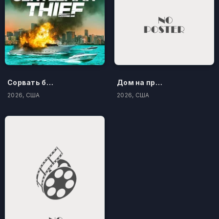
Сорвать банк 3: Вор-джентльмен
Дом на проклятом холме
2026, США
2026, США