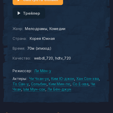
Трейлер
Жанр:
Мелодрамы
Комедии
Страна:
Корея Южная
Время:
70м (эпизод)
Качество:
webdl_720
hdtv_720
Режиссер:
Ли Мён-у
Актеры:
Чи Чхан-ук
Ким Ю-джон
Хан Сон-хва
То Сан-у
Сольбин
Ким Мин-гю
Со Е-хва
Чи
Чхан
Ым Мун-сок
Ли Бён-джун