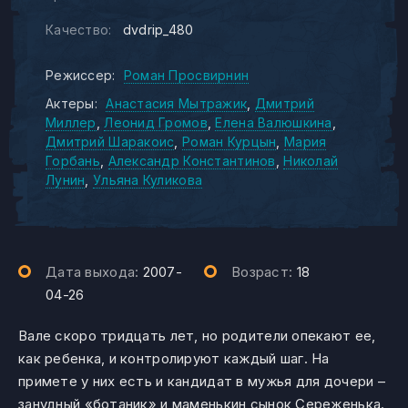
Качество:
dvdrip_480
Режиссер:
Роман Просвирнин
Актеры:
Анастасия Мытражик
Дмитрий
Миллер
Леонид Громов
Елена Валюшкина
Дмитрий Шаракоис
Роман Курцын
Мария
Горбань
Александр Константинов
Николай
Лунин
Ульяна Куликова
Дата выхода:
2007-
Возраст:
18
04-26
Вале скоро тридцать лет, но родители опекают ее,
как ребенка, и контролируют каждый шаг. На
примете у них есть и кандидат в мужья для дочери –
занудный «ботаник» и маменькин сынок Сереженька.