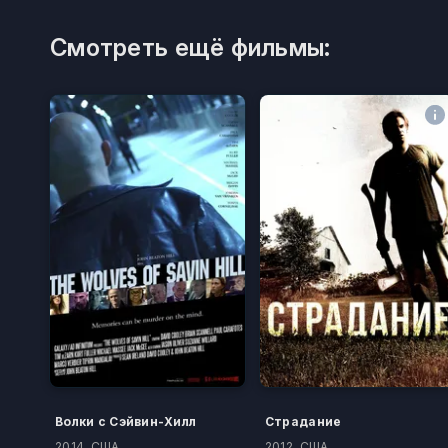
Смотреть ещё фильмы:
Волки с Сэйвин-Хилл
Страдание
2014, США
2012, США