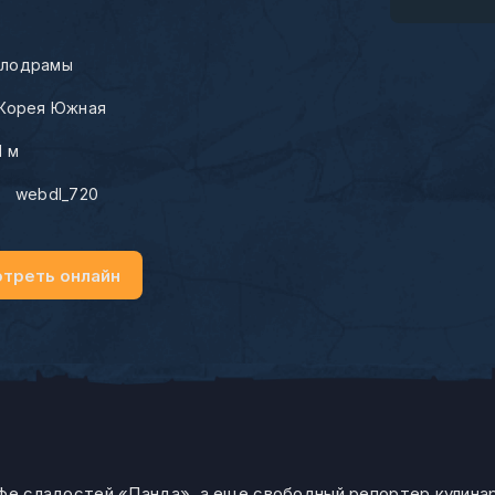
лодрамы
Корея Южная
1 м
:
webdl_720
треть онлайн
афе сладостей «Панда», а еще свободный репортер кулинар