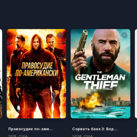
Правосудие по-американски
Сорвать банк 3: Вор-джентльмен
2015, США
2026, США