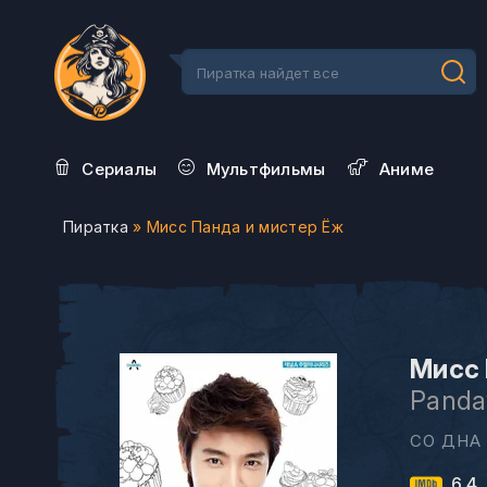
Сериалы
Мультфильмы
Aниме
Пиратка
» Мисс Панда и мистер Ёж
Мисс 
Panda
СО ДНА
6.4