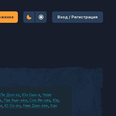
Вход / Регистрация
ожение
Ли Дон-хэ
Юн Сын-а
Чхве
к
Пак Кын-хён
Сон Ин-хва
Юи
хи
Ю Со-ён
Нам Джи-хён
Хан