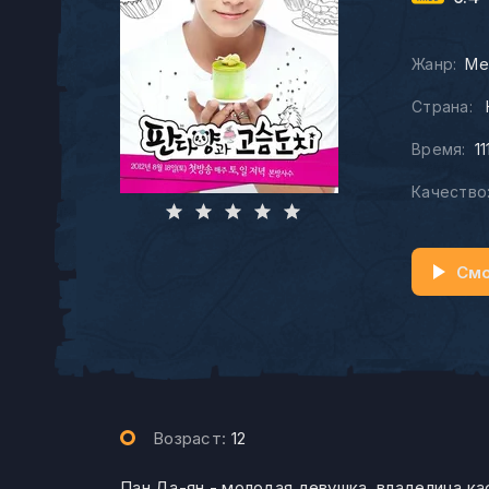
Жанр:
Ме
Страна:
Время:
11
Качество
Смо
Возраст:
12
Пан Да-ян - молодая девушка, владелица к