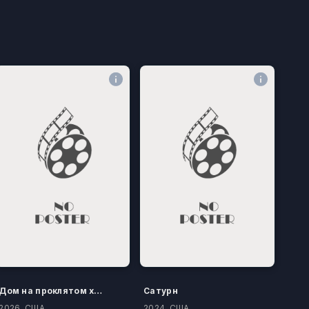
Дом на проклятом холме
Сатурн
2026, США
2024, США