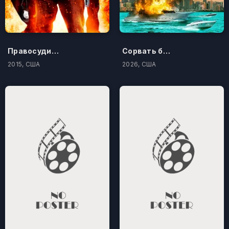
Правосудие по-американски
Сорвать банк 3: Вор-джентльмен
2015, США
2026, США