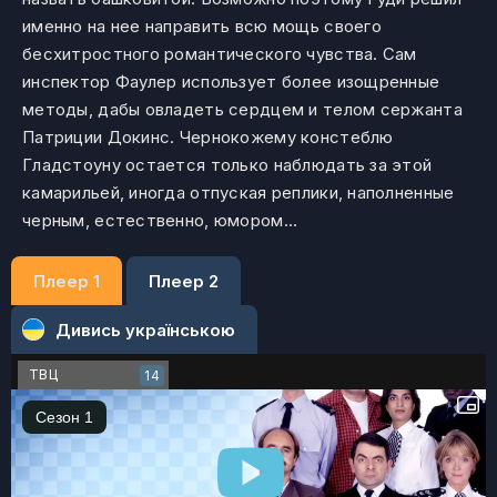
именно на нее направить всю мощь своего
бесхитростного романтического чувства. Сам
инспектор Фаулер использует более изощренные
методы, дабы овладеть сердцем и телом сержанта
Патриции Докинс. Чернокожему констеблю
Гладстоуну остается только наблюдать за этой
камарильей, иногда отпуская реплики, наполненные
черным, естественно, юмором…
Плеер 1
Плеер 2
Дивись українською
ТВЦ
14