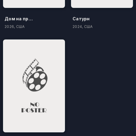
Дом на проклятом холме
Сатурн
2026, США
2024, США