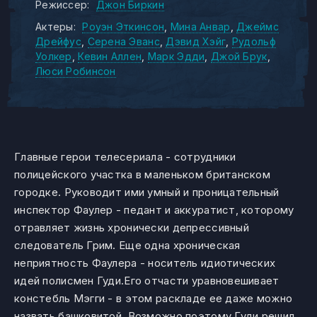
Режиссер:
Джон Биркин
Актеры:
Роуэн Эткинсон
Мина Анвар
Джеймс
Дрейфус
Серена Эванс
Дэвид Хэйг
Рудольф
Уолкер
Кевин Аллен
Марк Эдди
Джой Брук
Люси Робинсон
Главные герои телесериала - сотрудники
полицейского участка в маленьком британском
городке. Руководит ими умный и проницательный
инспектор Фаулер - педант и аккуратист, которому
отравляет жизнь хронически депрессивный
следователь Грим. Еще одна хроническая
неприятность Фаулера - носитель идиотических
идей полисмен Гуди.Его отчасти уравновешивает
констебль Мэгги - в этом раскладе ее даже можно
назвать башковитой. Возможно поэтому Гуди решил