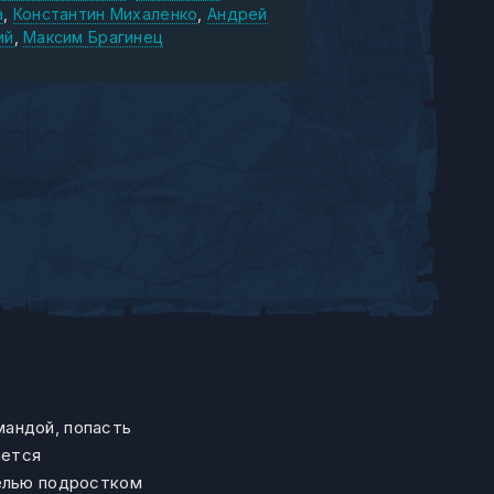
а
Константин Михаленко
Андрей
ий
Максим Брагинец
мандой, попасть
ается
целью подростком