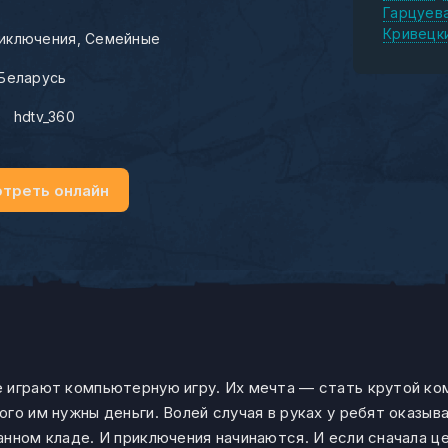
Гарцуев
Кривецк
иключения
Семейные
Беларусь
:
hdtv_360
треть онлайн
 играют компьютерную игру. Их мечта — стать крутой ко
го им нужны деньги. Волей случая в руках у ребят оказыв
анном кладе. И приключения начинаются. И если сначала 