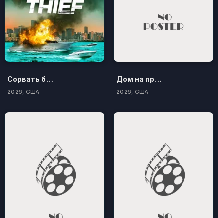
Сорвать банк 3: Вор-джентльмен
Дом на проклятом холме
2026, США
2026, США