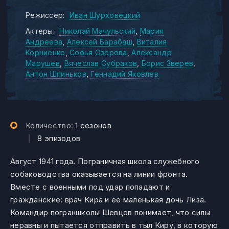
Режиссер:
Иван Шурховецкий
Актеры:
Николай Мачульский
Мария
Андреева
Алексей Барабаш
Виталия
Корниенко
Софья Озерова
Александр
Марушев
Вячеслав Субраков
Борис Зверев
Антон Шпиньков
Геннадий Яковлев
Количество:
1 сезонов
|
8 эпизодов
Август 1941 года. Пограничная школа служебного
собаководства оказывается на линии фронта.
Вместе с военными под удар попадают и
гражданские: врач Кира и ее маленькая дочь Лиза.
Командир пограншколы Шевцов понимает, что силы
неравны и пытается отправить в тыл Киру, в которую