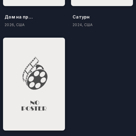
Дом на проклятом холме
Сатурн
2026, США
2024, США