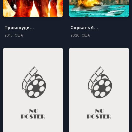
Правосудие по-американски
Сорвать банк 3: Вор-джентльмен
2015, США
2026, США