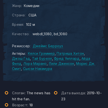
Жанр:
Комедии
Страна:
США
Время:
102 м
Качество:
webdl_1080
bd_1080
Режиссер:
Джеймс Берроуз
Актеры:
Келси Грэммер
Патриша Хитон
Джош Гэд
Тай Бурелл
Фред Уиллард
Айда
Филд
Лора Марано
Лили Джексон
Морис Дж.
Смит
Сьюзи Накамура
Слоган:
The news has
Дата выхода:
2019-10-
hit the fan.
23
Возраст:
18