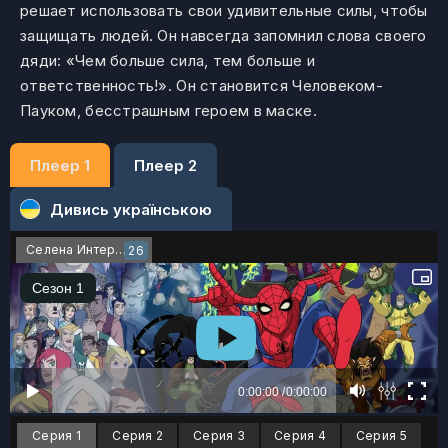
решает использовать свои удивительные силы, чтобы
защищать людей. Он навсегда запомнил слова своего
дяди: «Чем больше сила, тем больше и
ответственность!». Он становится Человеком-
Пауком, бесстрашным героем в маске.
Плеер 1
Плеер 2
Дивись українською
Селена Интернейшнл
26
Серия 1
Серия 2
Серия 3
Серия 4
Серия 5