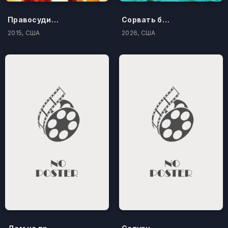
Правосудие по-американски
Сорвать банк 3: Вор-джентльмен
2015, США
2026, США