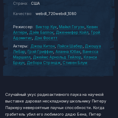
Страна:
США
Качество:
webdl_720webdl_1080
Режиссер:
Виктор Кук
Майкл Гогуэн
Кевин
Алтери
Дэйв Баллок
Дженнифер Койл
Трой
Адомитис
Дэн Фосетт
Актеры:
Джош Китон
Лэйси Шабер
Джошуа
ЛеБар
Грэй Гриффин
Аланна Юбак
Ванесса
Маршалл
Джеймс Арнольд Тейлор
Клэнси
Браун
Дебора Стрэндж
Стивен Блум
Случайный укус радиоактивного паука на научной
выставке даровал нескладному школьнику Питеру
Паркеру невероятные паучьи способности. Когда
грабитель убил его любимого дядю Бена, Питер