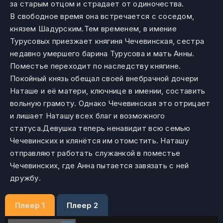
за старым отцом и страдает от одиночества.
В свободное время она встречается с соседом,
князем Шадурским.Тем временем, в имение
Турусовых приезжает княгиня Чечевинская, сестра
недавно умершего барина Турусова и мать Анны.
Поместье переходит по наследству княгине.
Покойный князь обещал своей внебрачной дочери
Наташе и её матери, ключнице в имении, составить
вольную грамоту. Однако Чечевинская это отрицает
и лишает Наташу всех благ и возможного
статуса.Девушка теперь ненавидит всю семью
Чечевинских и клянётся им отомстить. Наташу
отправляют работать служанкой в поместье
Чечевинских, где Анна пытается завязать с ней
дружбу.
Плеер 1
Плеер 2