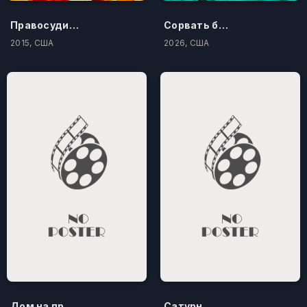
Правосудие по-американски
Сорвать банк 3: Вор-джентльмен
2015, США
2026, США
Дом на проклятом холме
Сатурн