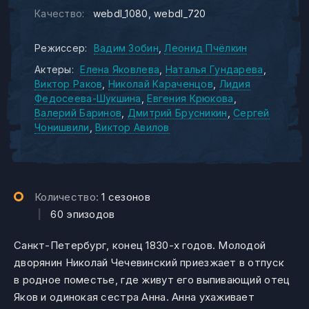
Качество:
webdl_1080
webdl_720
Режиссер:
Вадим Зобин
Леонид Пчёлкин
Актеры:
Елена Яковлева
Наталья Гундарева
Виктор Раков
Николай Караченцов
Лидия
Федосеева-Шукшина
Евгения Крюкова
Валерий Баринов
Дмитрий Брусникин
Сергей
Чонишвили
Виктор Авилов
Количество:
1 сезонов
|
60 эпизодов
Санкт-Петербург, конец 1830-х годов. Молодой
дворянин Николай Чечевинский приезжает в отпуск
в родное поместье, где живут его выпивающий отец
Яков и одинокая сестра Анна. Анна ухаживает