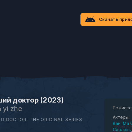
Скачать прил
ий доктор (2023)
n yi zhe
Режиссе
Актеры:
D DOCTOR: THE ORIGINAL SERIES
Ван
Ма 
Сяолинь