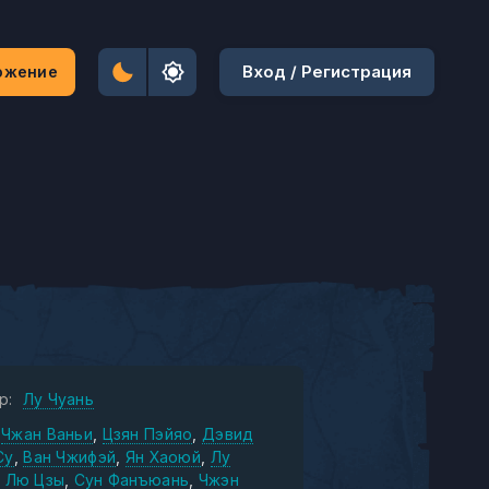
Вход / Регистрация
ожение
р:
Лу Чуань
Чжан Ваньи
Цзян Пэйяо
Дэвид
Су
Ван Чжифэй
Ян Хаоюй
Лу
Лю Цзы
Сун Фанъюань
Чжэн