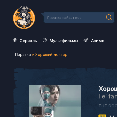
Сериалы
Мультфильмы
Aниме
Пиратка
» Хороший доктор
Хорош
Fei fa
THE GOO
6.7