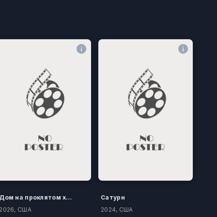
Дом на проклятом холме
Сатурн
2026, США
2024, США