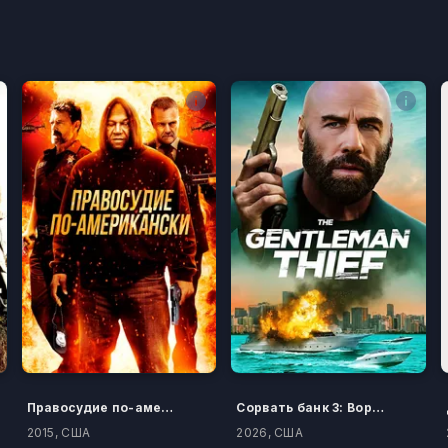
Правосудие по-американски
Сорвать банк 3: Вор-джентльмен
2015, США
2026, США