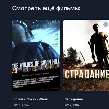
Смотреть ещё фильмы:
Волки с Сэйвин-Хилл
Страдание
2014, США
2012, США