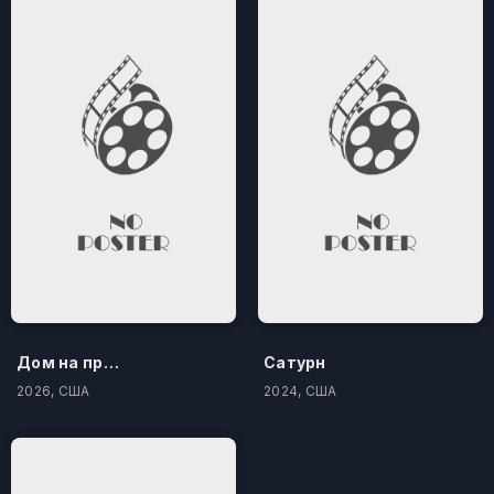
Дом на проклятом холме
Сатурн
2026, США
2024, США