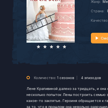
Жанр:
Ме
Страна:
Качество
Смо
Количество:
1 сезонов
|
4 эпизодов
Лене Крапивиной далеко за тридцать, и она
несколько попыток Лены построить семью з
какое-то заклятье. Героиня обращается к г
за то, что в прошлом она невольно разруши