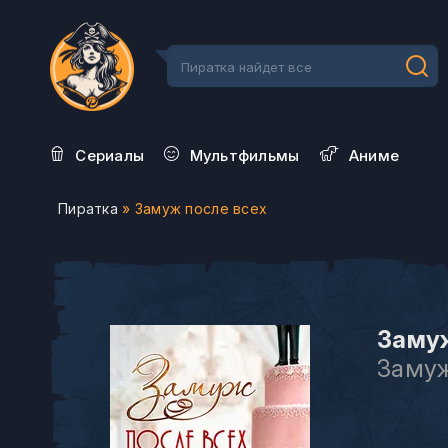
Сериалы
Мультфильмы
Aниме
Пиратка
» Замуж после всех
Замуж
Замуж