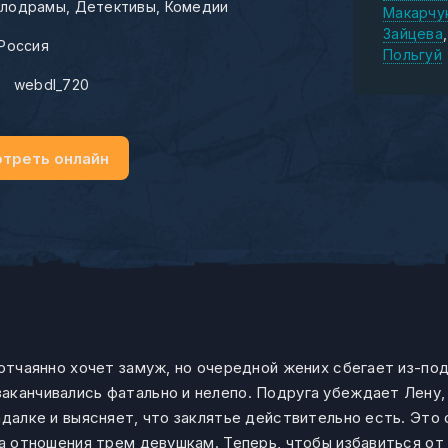
лодрамы
Детективы
Комедии
Макарчу
Зайцева
Россия
Польгуй
:
webdl_720
треть онлайн
 отчаянно хочет замуж, но очередной жених сбегает из-под
аканчивались фатально и нелепо. Подруга убеждает Лену, 
адалке и выясняет, что заклятье действительно есть. Это
ла отношения трем девушкам. Теперь, чтобы избавиться от 