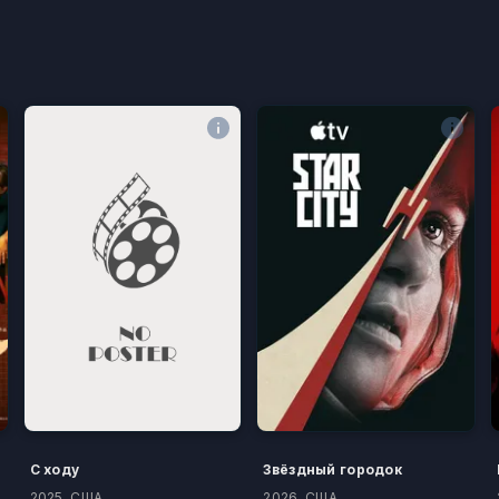
С ходу
Звёздный городок
2025, США
2026, США