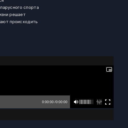
ся
 парусного спорта
изни решает
инают происходить