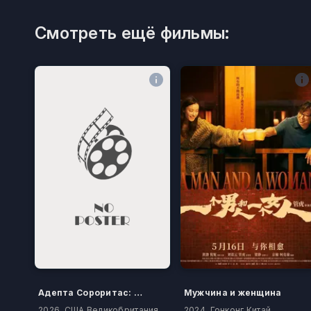
Смотреть ещё фильмы:
Адепта Сороритас: Покаяние
Мужчина и женщина
2026, США Великобритания
2024, Гонконг Китай