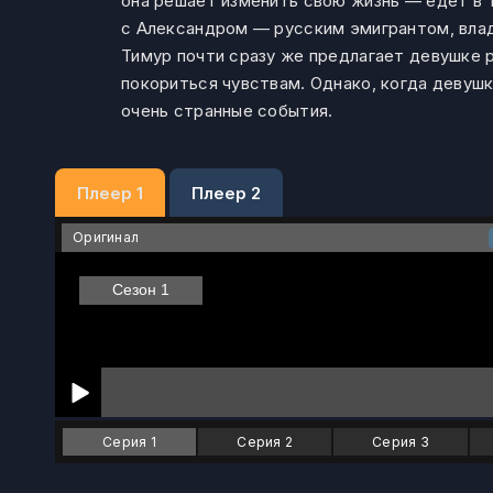
она решает изменить свою жизнь — едет в 
с Александром — русским эмигрантом, влад
Тимур почти сразу же предлагает девушке р
покориться чувствам. Однако, когда девушк
очень странные события.
Плеер 1
Плеер 2
Оригинал
Серия 1
Серия 2
Серия 3