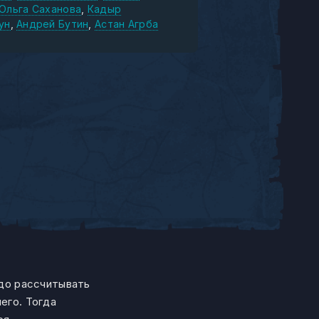
Ольга Саханова
Кадыр
ун
Андрей Бутин
Астан Агрба
адо рассчитывать
его. Тогда