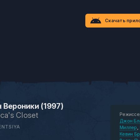
Скачать прил
 Вероники (1997)
ca's Closet
Режиссе
Джон Бл
ENTSIYA
Миллер
Кевин Б