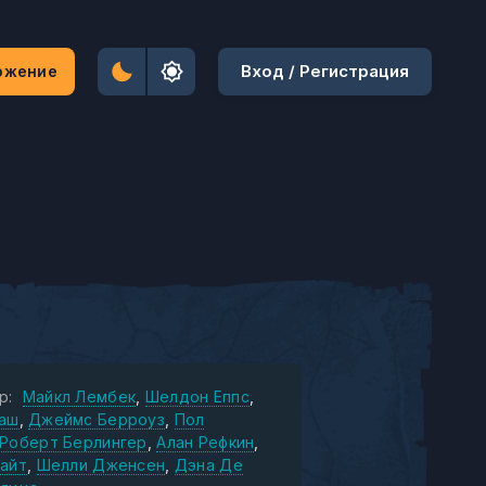
Вход / Регистрация
ожение
р:
Майкл Лембек
Шелдон Еппс
аш
Джеймс Берроуз
Пол
Роберт Берлингер
Алан Рефкин
райт
Шелли Дженсен
Дэна Де