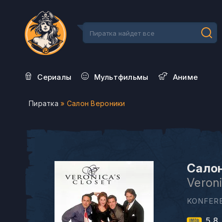
Сериалы
Мультфильмы
Aниме
Пиратка
» Салон Вероники
Салон
Veroni
KONFER
5.8