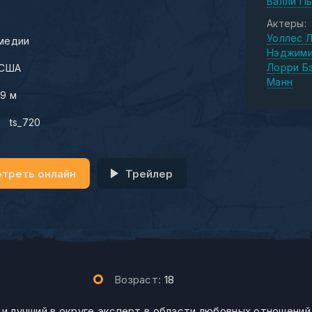
Валли П
Актеры:
Уоллес 
медии
Нэджим
Лорри Б
США
Манн
29 м
:
ts_720
треть онлайн
Трейлер
Возраст:
18
 и лучший в округе эксперт в области любовных отношений