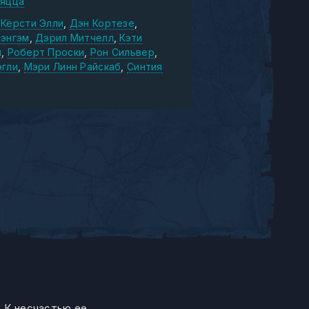
ьяцца
Кёрсти Элли
Дэн Кортезе
Лэнгэм
Дэрил Митчелл
Кэти
и
Роберт Проски
Рон Сильвер
эгли
Мэри Линн Райскаб
Синтия
. К несчастью ее