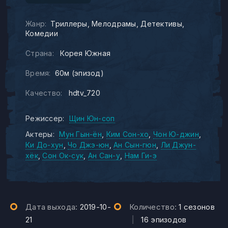
Жанр:
Триллеры
Мелодрамы
Детективы
Комедии
Страна:
Корея Южная
Время:
60м (эпизод)
Качество:
hdtv_720
Режиссер:
Щин Юн-соп
Актеры:
Мун Гын-ён
Ким Сон-хо
Чон Ю-джин
Ки До-хун
Чо Джэ-юн
Ан Сын-гюн
Ли Джун-
хёк
Сон Ок-сук
Ан Сан-у
Нам Ги-э
Дата выхода:
2019-10-
Количество:
1 сезонов
21
|
16 эпизодов