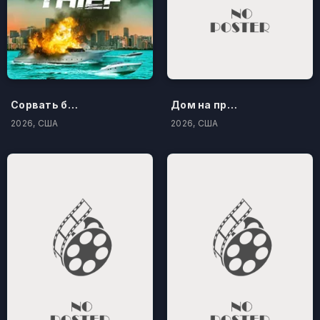
Сорвать банк 3: Вор-джентльмен
Дом на проклятом холме
2026, США
2026, США